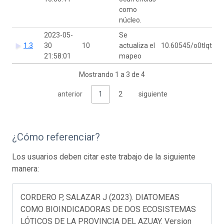
como
núcleo.
2023-05-
Se
1.3
30
10
actualiza el
10.60545/o0tlqt
GB
21:58:01
mapeo
Mostrando 1 a 3 de 4
anterior
1
2
siguiente
¿Cómo referenciar?
Los usuarios deben citar este trabajo de la siguiente
manera:
CORDERO P, SALAZAR J (2023). DIATOMEAS
COMO BIOINDICADORAS DE DOS ECOSISTEMAS
LÓTICOS DE LA PROVINCIA DEL AZUAY. Version