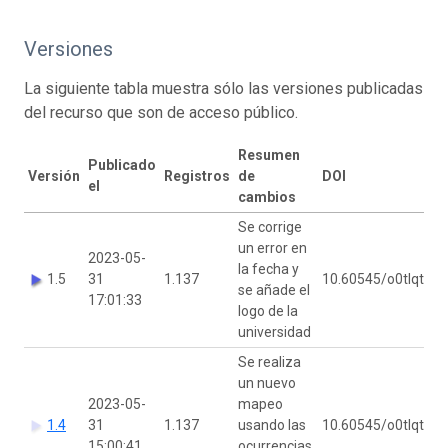
Versiones
La siguiente tabla muestra sólo las versiones publicadas
del recurso que son de acceso público.
Resumen
Úl
Publicado
Versión
Registros
de
DOI
mo
el
cambios
po
Se corrige
un error en
2023-05-
la fecha y
1.5
31
1.137
10.60545/o0tlqt
GB
se añade el
17:01:33
logo de la
universidad
Se realiza
un nuevo
2023-05-
mapeo
1.4
31
1.137
usando las
10.60545/o0tlqt
GB
15:00:41
ocurrencias