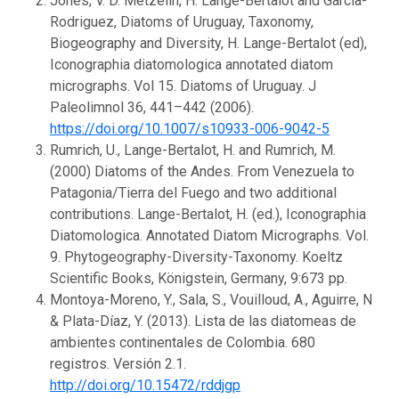
Jones, V. D. Metzelin, H. Lange-Bertalot and Garcia-
Rodriguez, Diatoms of Uruguay, Taxonomy,
Biogeography and Diversity, H. Lange-Bertalot (ed),
Iconographia diatomologica annotated diatom
micrographs. Vol 15. Diatoms of Uruguay. J
Paleolimnol 36, 441–442 (2006).
https://doi.org/10.1007/s10933-006-9042-5
Rumrich, U., Lange-Bertalot, H. and Rumrich, M.
(2000) Diatoms of the Andes. From Venezuela to
Patagonia/Tierra del Fuego and two additional
contributions. Lange-Bertalot, H. (ed.), Iconographia
Diatomologica. Annotated Diatom Micrographs. Vol.
9. Phytogeography-Diversity-Taxonomy. Koeltz
Scientific Books, Königstein, Germany, 9:673 pp.
Montoya-Moreno, Y., Sala, S., Vouilloud, A., Aguirre, N
& Plata-Díaz, Y. (2013). Lista de las diatomeas de
ambientes continentales de Colombia. 680
registros. Versión 2.1.
http://doi.org/10.15472/rddjgp