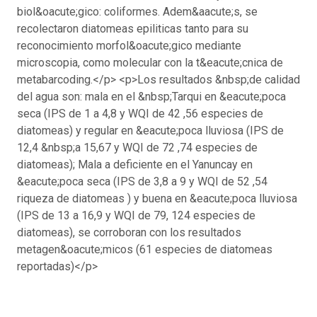
biol&oacute;gico: coliformes. Adem&aacute;s, se
recolectaron diatomeas epiliticas tanto para su
reconocimiento morfol&oacute;gico mediante
microscopia, como molecular con la t&eacute;cnica de
metabarcoding.</p> <p>Los resultados &nbsp;de calidad
del agua son: mala en el &nbsp;Tarqui en &eacute;poca
seca (IPS de 1 a 4,8 y WQI de 42 ,56 especies de
diatomeas) y regular en &eacute;poca lluviosa (IPS de
12,4 &nbsp;a 15,67 y WQI de 72 ,74 especies de
diatomeas); Mala a deficiente en el Yanuncay en
&eacute;poca seca (IPS de 3,8 a 9 y WQI de 52 ,54
riqueza de diatomeas ) y buena en &eacute;poca lluviosa
(IPS de 13 a 16,9 y WQI de 79, 124 especies de
diatomeas), se corroboran con los resultados
metagen&oacute;micos (61 especies de diatomeas
reportadas)</p>