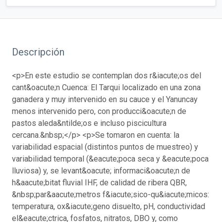
Descripción
<p>En este estudio se contemplan dos r&iacute;os del
cant&oacute;n Cuenca: El Tarqui localizado en una zona
ganadera y muy intervenido en su cauce y el Yanuncay
menos intervenido pero, con producci&oacute;n de
pastos aleda&ntilde;os e incluso piscicultura
cercana.&nbsp;</p> <p>Se tomaron en cuenta: la
variabilidad espacial (distintos puntos de muestreo) y
variabilidad temporal (&eacute;poca seca y &eacute;poca
lluviosa) y, se levant&oacute; informaci&oacute;n de
h&aacute;bitat fluvial IHF, de calidad de ribera QBR,
&nbsp;par&aacute;metros f&iacute;sico-qu&iacute;micos:
temperatura, ox&iacute;geno disuelto, pH, conductividad
el&eacute;ctrica, fosfatos, nitratos, DBO y, como