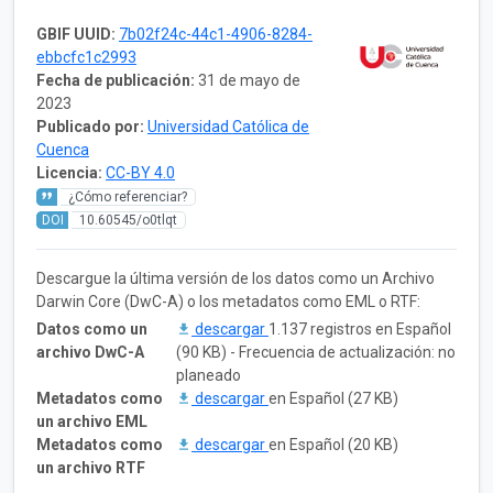
GBIF UUID:
7b02f24c-44c1-4906-8284-
ebbcfc1c2993
Fecha de publicación:
31 de mayo de
2023
Publicado por:
Universidad Católica de
Cuenca
Licencia:
CC-BY 4.0
¿Cómo referenciar?
DOI
10.60545/o0tlqt
Descargue la última versión de los datos como un Archivo
Darwin Core (DwC-A) o los metadatos como EML o RTF:
Datos como un
descargar
1.137 registros en Español
archivo DwC-A
(90 KB) - Frecuencia de actualización: no
planeado
Metadatos como
descargar
en Español (27 KB)
un archivo EML
Metadatos como
descargar
en Español (20 KB)
un archivo RTF