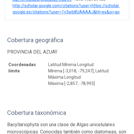
http://scholar.google.com/citations?user=https://scholar.
google.es/citations?user=1y3wb8UAAAAJ&hl=es&oi=ao
Cobertura geográfica
PROVINCIA DEL AZUAY
Coordenadas
Latitud Mínima Longitud
límite
Mínima [-3,018, -79,247], Latitud
Máxima Longitud
Máxima [-2,857, -78,993]
Cobertura taxonómica
Bacyllariophyta son una clase de Algas unicelulares
microscópicas. Conocidas también como diatomeas, son