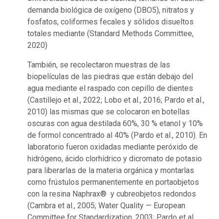
demanda biológica de oxígeno (DBO5), nitratos y
fosfatos, coliformes fecales y sólidos disueltos
totales mediante (Standard Methods Committee,
2020)
También, se recolectaron muestras de las
biopelículas de las piedras que están debajo del
agua mediante el raspado con cepillo de dientes
(Castillejo et al., 2022; Lobo et al., 2016; Pardo et al.,
2010) las mismas que se colocaron en botellas
oscuras con agua destilada 60%, 30 % etanol y 10%
de formol concentrado al 40% (Pardo et al., 2010). En
laboratorio fueron oxidadas mediante peróxido de
hidrógeno, ácido clorhídrico y dicromato de potasio
para liberarlas de la materia orgánica y montarlas
como frústulos permanentemente en portaobjetos
con la resina Naphrax® y cubreobjetos redondos
(Cambra et al., 2005; Water Quality — European
Committee for Standardization, 2003; Pardo et al.,