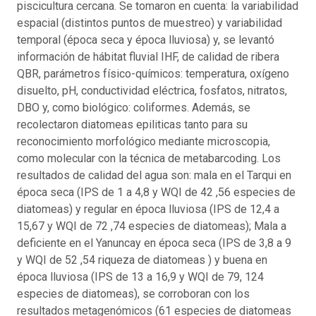
piscicultura cercana. Se tomaron en cuenta: la variabilidad
espacial (distintos puntos de muestreo) y variabilidad
temporal (época seca y época lluviosa) y, se levantó
información de hábitat fluvial IHF, de calidad de ribera
QBR, parámetros físico-químicos: temperatura, oxígeno
disuelto, pH, conductividad eléctrica, fosfatos, nitratos,
DBO y, como biológico: coliformes. Además, se
recolectaron diatomeas epiliticas tanto para su
reconocimiento morfológico mediante microscopia,
como molecular con la técnica de metabarcoding. Los
resultados de calidad del agua son: mala en el Tarqui en
época seca (IPS de 1 a 4,8 y WQI de 42 ,56 especies de
diatomeas) y regular en época lluviosa (IPS de 12,4 a
15,67 y WQI de 72 ,74 especies de diatomeas); Mala a
deficiente en el Yanuncay en época seca (IPS de 3,8 a 9
y WQI de 52 ,54 riqueza de diatomeas ) y buena en
época lluviosa (IPS de 13 a 16,9 y WQI de 79, 124
especies de diatomeas), se corroboran con los
resultados metagenómicos (61 especies de diatomeas