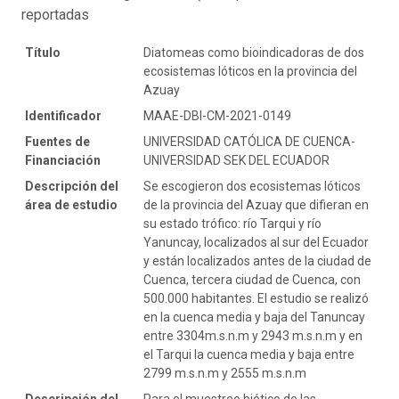
reportadas
Título
Diatomeas como bioindicadoras de dos
ecosistemas lóticos en la provincia del
Azuay
Identificador
MAAE-DBI-CM-2021-0149
Fuentes de
UNIVERSIDAD CATÓLICA DE CUENCA-
Financiación
UNIVERSIDAD SEK DEL ECUADOR
Descripción del
Se escogieron dos ecosistemas lóticos
área de estudio
de la provincia del Azuay que difieran en
su estado trófico: río Tarqui y río
Yanuncay, localizados al sur del Ecuador
y están localizados antes de la ciudad de
Cuenca, tercera ciudad de Cuenca, con
500.000 habitantes. El estudio se realizó
en la cuenca media y baja del Tanuncay
entre 3304m.s.n.m y 2943 m.s.n.m y en
el Tarqui la cuenca media y baja entre
2799 m.s.n.m y 2555 m.s.n.m