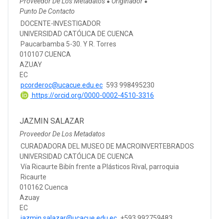
Proveedor De Los Metadatos
Originador
●
●
Punto De Contacto
DOCENTE-INVESTIGADOR
UNIVERSIDAD CATÓLICA DE CUENCA
Paucarbamba 5-30. Y R. Torres
010107 CUENCA
AZUAY
EC
pcorderoc@ucacue.edu.ec
593 998495230
https://orcid.org/0000-0002-4510-3316
JAZMIN SALAZAR
Proveedor De Los Metadatos
CURADADORA DEL MUSEO DE MACROINVERTEBRADOS
UNIVERSIDAD CATÓLICA DE CUENCA
Vía Ricaurte Bibín frente a Plásticos Rival, parroquia
Ricaurte
010162 Cuenca
Azuay
EC
jazmin.salazar@ucacue.edu.ec
+593 992759483