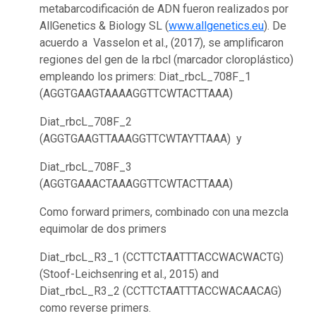
metabarcodificación de ADN fueron realizados por
AllGenetics & Biology SL (
www.allgenetics.eu
). De
acuerdo a Vasselon et al., (2017), se amplificaron
regiones del gen de la rbcl (marcador cloroplástico)
empleando los primers: Diat_rbcL_708F_1
(AGGTGAAGTAAAAGGTTCWTACTTAAA)
Diat_rbcL_708F_2
(AGGTGAAGTTAAAGGTTCWTAYTTAAA) y
Diat_rbcL_708F_3
(AGGTGAAACTAAAGGTTCWTACTTAAA)
Como forward primers, combinado con una mezcla
equimolar de dos primers
Diat_rbcL_R3_1 (CCTTCTAATTTACCWACWACTG)
(Stoof-Leichsenring et al., 2015) and
Diat_rbcL_R3_2 (CCTTCTAATTTACCWACAACAG)
como reverse primers.