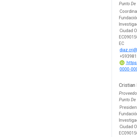
Punto De
Coordina
Fundació
Investig
Ciudad O
EC090150
EC
diaz.cri
+593981
https:
0000-00
Cristian
Proveedo
Punto De
Presiden
Fundació
Investig
Ciudad O
EC090150