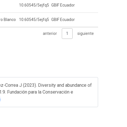
10.60545/5ejfq5
GBIF Ecuador
ro Blanco
10.60545/5ejfq5
GBIF Ecuador
anterior
1
siguiente
z-Correa J (2023). Diversity and abundance of
1.9. Fundación para la Conservación e
5