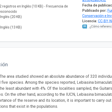
a35b42a8c432
Fecha de publicac
2 registros en Inglés (10 KB) - Frecuencia de
Publicado por:
Fu
desconocido
Conservación e In
 Inglés (20 KB)
Licencia:
CC-BY-N
¿Cómo referenci
 Inglés (13 KB)
ción
he area studied showed an absolute abundance of 320 individuals
 five species. Among the species reported, Lebiasina bimacula
the least abundant with 4%. Of the localities sampled, the Guitar
es. On the other hand, according to the IUCN, Lebiasina bimacula
ortance of the reserve and its location, it is important to carry 
tions that exist in the populations.