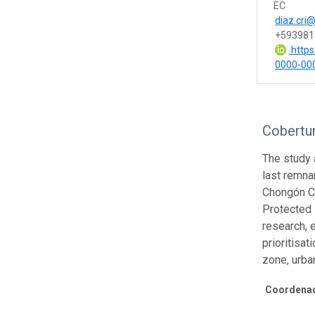
EC
diaz.cri
+593981
https:
0000-00
Cobertur
The study 
last remna
Chongón Co
Protected 
research, 
prioritisa
zone, urba
Coordenad