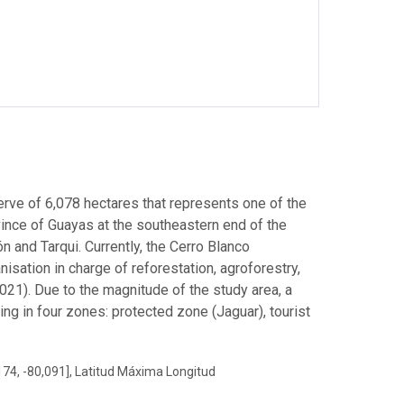
erve of 6,078 hectares that represents one of the
ovince of Guayas at the southeastern end of the
 and Tarqui. Currently, the Cerro Blanco
sation in charge of reforestation, agroforestry,
21). Due to the magnitude of the study area, a
ing in four zones: protected zone (Jaguar), tourist
174, -80,091], Latitud Máxima Longitud