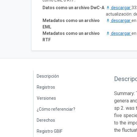
como EML o RTF:
Datos como un archivo DwC-A
descargar
33
actualización: 
Metadatos como un archivo
descargar
en
EML
Metadatos como un archivo
descargar
en
RTF
Descripción
Descrip
Registros
Summary: T
Versiones
genera and
sp 2. was 
¿Cómo referenciar?
five speci
Derechos
to the imp
the fluctua
Registro GBIF