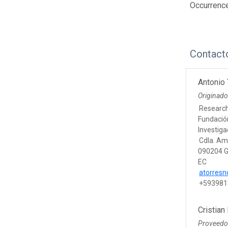
Occurrenc
Contact
Antonio
Originado
Researc
Fundació
Investig
Cdla. Am
090204 G
EC
atorres
+593981
Cristian
Proveedo