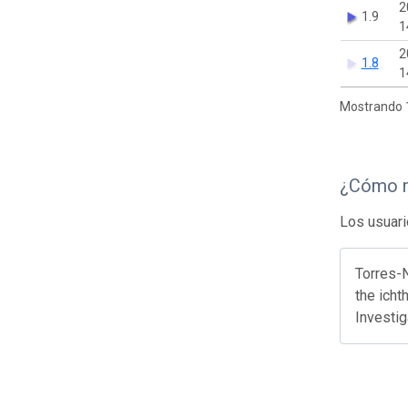
2
1.9
1
2
1.8
1
Mostrando 1
¿Cómo r
Los usuari
Torres-N
the icht
Investi