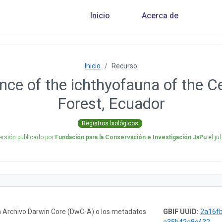
Inicio
Acerca de
Inicio
Recurso
nce of the ichthyofauna of the C
Forest, Ecuador
Registros biológicos
ersión publicado por
Fundación para la Conservación e Investigación JaPu
el
ju
n Archivo Darwin Core (DwC-A) o los metadatos
GBIF UUID:
2a16fb