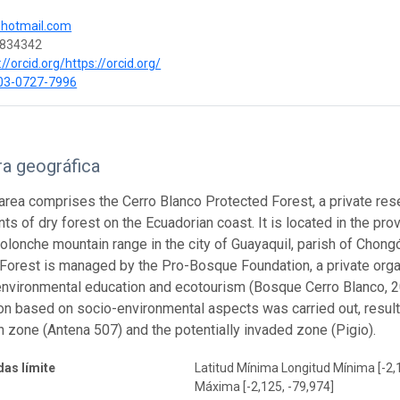
@hotmail.com
834342
//orcid.org/https://orcid.org/
03-0727-7996
a geográfica
area comprises the Cerro Blanco Protected Forest, a private res
nts of dry forest on the Ecuadorian coast. It is located in the pr
lonche mountain range in the city of Guayaquil, parish of Chongón
Forest is managed by the Pro-Bosque Foundation, a private organi
environmental education and ecotourism (Bosque Cerro Blanco, 20
tion based on socio-environmental aspects was carried out, result
n zone (Antena 507) and the potentially invaded zone (Pigio).
as límite
Latitud Mínima Longitud Mínima [-2,
Máxima [-2,125, -79,974]