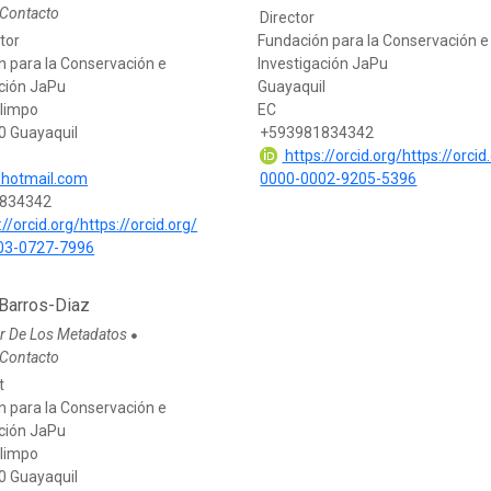
 Contacto
Director
tor
Fundación para la Conservación e
n para la Conservación e
Investigación JaPu
ación JaPu
Guayaquil
limpo
EC
 Guayaquil
+593981834342
https://orcid.org/https://orcid
@hotmail.com
0000-0002-9205-5396
834342
//orcid.org/https://orcid.org/
03-0727-7996
 Barros-Diaz
r De Los Metadatos
●
 Contacto
t
n para la Conservación e
ación JaPu
limpo
 Guayaquil