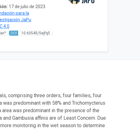
ión:
17 de julio de 2023
ndación para la
vestigación JaPu
C 4.0
ar?
DOI
10.60545/5ejfq5
, comprising three orders, four families, four
ta was predominant with 58% and Trichomycterus
ra area was predominant in the presence of the
ta and Gambusia affinis are of Least Concern. Due
out more monitoring in the wet season to determine