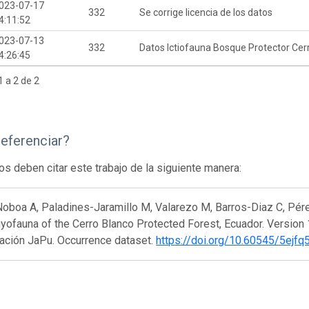
023-07-17
332
Se corrige licencia de los datos
4:11:52
023-07-13
332
Datos Ictiofauna Bosque Protector Cer
4:26:45
 a 2 de 2
eferenciar?
os deben citar este trabajo de la siguiente manera:
oboa A, Paladines-Jaramillo M, Valarezo M, Barros-Diaz C, Pére
hyofauna of the Cerro Blanco Protected Forest, Ecuador. Version 
gación JaPu. Occurrence dataset.
https://doi.org/10.60545/5ejfq