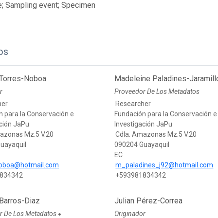
e; Sampling event; Specimen
os
 Torres-Noboa
Madeleine Paladines-Jaramill
r
Proveedor De Los Metadatos
her
Researcher
n para la Conservación e
Fundación para la Conservación e
ación JaPu
Investigación JaPu
azonas Mz.5 V.20
Cdla. Amazonas Mz.5 V.20
uayaquil
090204 Guayaquil
EC
noboa@hotmail.com
m_paladines_j92@hotmail.com
834342
+593981834342
 Barros-Diaz
Julian Pérez-Correa
r De Los Metadatos
Originador
●