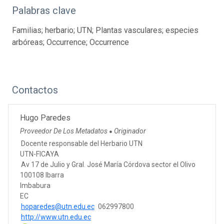
Palabras clave
Familias; herbario; UTN; Plantas vasculares; especies
arbóreas; Occurrence; Occurrence
Contactos
Hugo Paredes
Proveedor De Los Metadatos
Originador
●
Docente responsable del Herbario UTN
UTN-FICAYA
Av 17 de Julio y Gral. José María Córdova sector el Olivo
100108 Ibarra
Imbabura
EC
hoparedes@utn.edu.ec
062997800
http://www.utn.edu.ec