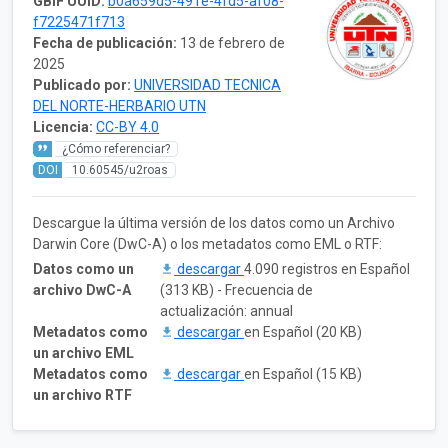
GBIF UUID:
b0a659d5-491e-4fd5-af08-
f7225471f713
Fecha de publicación:
13 de febrero de
2025
Publicado por:
UNIVERSIDAD TECNICA
DEL NORTE-HERBARIO UTN
Licencia:
CC-BY 4.0
¿Cómo referenciar?
DOI
10.60545/u2roas
Descargue la última versión de los datos como un Archivo
Darwin Core (DwC-A) o los metadatos como EML o RTF:
Datos como un
descargar
4.090 registros en Español
archivo DwC-A
(313 KB) - Frecuencia de
actualización: annual
Metadatos como
descargar
en Español (20 KB)
un archivo EML
Metadatos como
descargar
en Español (15 KB)
un archivo RTF