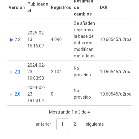
Resumen
Ú
Publicado
Versión
Registros
de
DOI
m
el
cambios
p
Se añaden
registros a
2025-02-
la base de
2.2
13
4.090
10.60545/u2roas
G
datos y se
16:16:07
modifican
metadatos.
2024-02-
No
2.1
23
2.104
10.60545/u2roas
G
proveído
19:03:53
2024-02-
No
2.0
23
0
10.60545/u2roas
G
proveído
19:03:04
Mostrando 1 a 3 de 4
anterior
1
2
siguiente