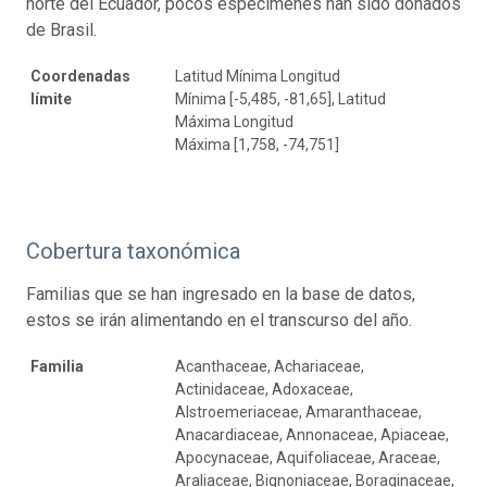
norte del Ecuador, pocos especímenes han sido donados
de Brasil.
Coordenadas
Latitud Mínima Longitud
límite
Mínima [-5,485, -81,65], Latitud
Máxima Longitud
Máxima [1,758, -74,751]
Cobertura taxonómica
Familias que se han ingresado en la base de datos,
estos se irán alimentando en el transcurso del año.
Familia
Acanthaceae, Achariaceae,
Actinidaceae, Adoxaceae,
Alstroemeriaceae, Amaranthaceae,
Anacardiaceae, Annonaceae, Apiaceae,
Apocynaceae, Aquifoliaceae, Araceae,
Araliaceae, Bignoniaceae, Boraginaceae,