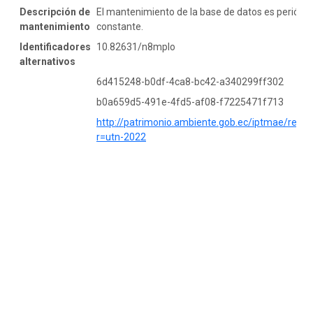
Descripción de
El mantenimiento de la base de datos es periódic
mantenimiento
constante.
Identificadores
10.82631/n8mplo
alternativos
6d415248-b0df-4ca8-bc42-a340299ff302
b0a659d5-491e-4fd5-af08-f7225471f713
http://patrimonio.ambiente.gob.ec/iptmae/reso
r=utn-2022