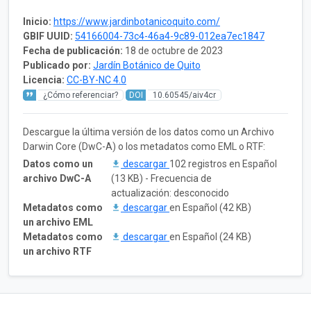
Inicio:
https://www.jardinbotanicoquito.com/
GBIF UUID:
54166004-73c4-46a4-9c89-012ea7ec1847
Fecha de publicación:
18 de octubre de 2023
Publicado por:
Jardín Botánico de Quito
Licencia:
CC-BY-NC 4.0
¿Cómo referenciar?
DOI
10.60545/aiv4cr
Descargue la última versión de los datos como un Archivo
Darwin Core (DwC-A) o los metadatos como EML o RTF:
Datos como un
descargar
102 registros en Español
archivo DwC-A
(13 KB) - Frecuencia de
actualización: desconocido
Metadatos como
descargar
en Español (42 KB)
un archivo EML
Metadatos como
descargar
en Español (24 KB)
un archivo RTF