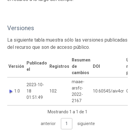
Versiones
La siguiente tabla muestra sólo las versiones publicadas
del recurso que son de acceso público.
Resumen
Últ
Publicado
Versión
Registros
de
DOI
mod
el
cambios
por
maae-
2023-10-
arsfc-
1.0
18
102
10.60545/aiv4cr
GBIF
2022-
01:51:49
2167
Mostrando 1 a 1 de 1
anterior
1
siguiente