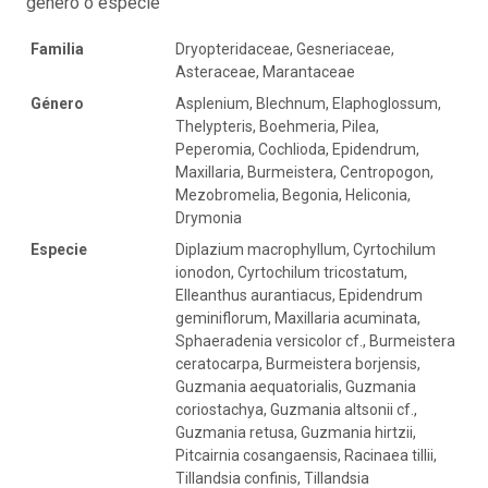
género o especie
Familia
Dryopteridaceae, Gesneriaceae,
Asteraceae, Marantaceae
Género
Asplenium, Blechnum, Elaphoglossum,
Thelypteris, Boehmeria, Pilea,
Peperomia, Cochlioda, Epidendrum,
Maxillaria, Burmeistera, Centropogon,
Mezobromelia, Begonia, Heliconia,
Drymonia
Especie
Diplazium macrophyllum, Cyrtochilum
ionodon, Cyrtochilum tricostatum,
Elleanthus aurantiacus, Epidendrum
geminiflorum, Maxillaria acuminata,
Sphaeradenia versicolor cf., Burmeistera
ceratocarpa, Burmeistera borjensis,
Guzmania aequatorialis, Guzmania
coriostachya, Guzmania altsonii cf.,
Guzmania retusa, Guzmania hirtzii,
Pitcairnia cosangaensis, Racinaea tillii,
Tillandsia confinis, Tillandsia