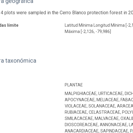
a geográfica
 14 plots were sampled in the Cerro Blanco protection forest in 2
as límite
Latitud Mínima Longitud Mínima [-2,
Máxima [-2,126, -79,986]
ra taxonómica
PLANTAE
MALPIGHIACEAE, URTICACEAE, DI
APOCYNACEAE, MELIACEAE, FABAC
VIOLACEAE, SOLANACEAE, ARACEA
RUBIACEAE, CELASTRACEAE, POLY
SMILACACEAE, MALVACEAE, OXALI
DIOSCOREACEAE, ANNONACEAE, L
ANACARDIACEAE, SAPINDACEAE, P