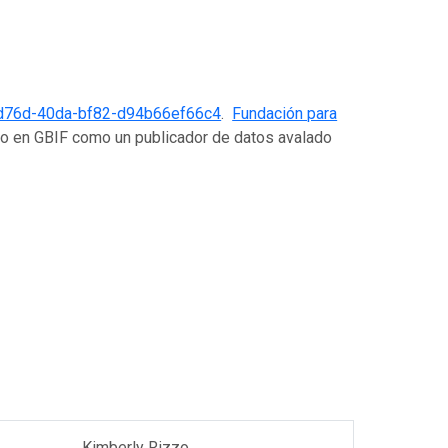
d76d-40da-bf82-d94b66ef66c4
.
Fundación para
do en GBIF como un publicador de datos avalado
Kimberly Rizzo