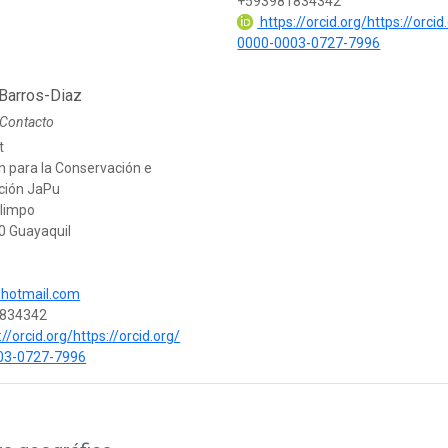
+593981834342
https://orcid.org/https://orcid
0000-0003-0727-7996
 Barros-Diaz
 Contacto
t
n para la Conservación e
ación JaPu
limpo
 Guayaquil
@hotmail.com
834342
//orcid.org/https://orcid.org/
03-0727-7996