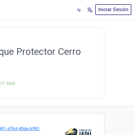
Iniciar Sesión
sque Protector Cerro
l 17, 2023
441-d76d-40da-bf82-