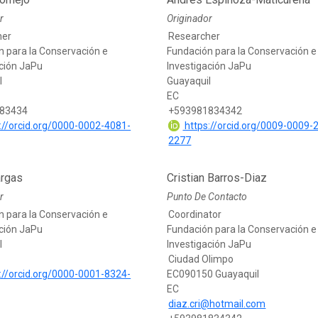
r
Originador
her
Researcher
n para la Conservación e
Fundación para la Conservación e
ación JaPu
Investigación JaPu
l
Guayaquil
EC
83434
+593981834342
://orcid.org/0000-0002-4081-
https://orcid.org/0009-0009-
2277
argas
Cristian Barros-Diaz
r
Punto De Contacto
n para la Conservación e
Coordinator
ación JaPu
Fundación para la Conservación e
l
Investigación JaPu
Ciudad Olimpo
://orcid.org/0000-0001-8324-
EC090150 Guayaquil
EC
diaz.cri@hotmail.com