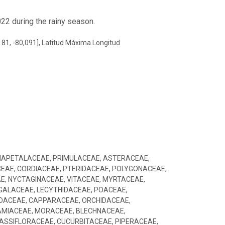
022 during the rainy season.
181, -80,091], Latitud Máxima Longitud
CHAPETALACEAE, PRIMULACEAE, ASTERACEAE,
EAE, CORDIACEAE, PTERIDACEAE, POLYGONACEAE,
E, NYCTAGINACEAE, VITACEAE, MYRTACEAE,
GALACEAE, LECYTHIDACEAE, POACEAE,
DACEAE, CAPPARACEAE, ORCHIDACEAE,
AMIACEAE, MORACEAE, BLECHNACEAE,
ASSIFLORACEAE, CUCURBITACEAE, PIPERACEAE,