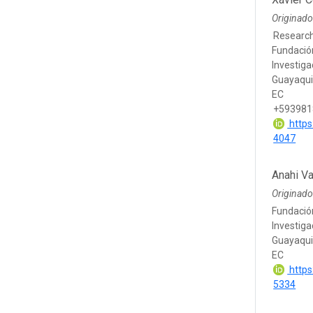
Originado
Researc
Fundació
Investig
Guayaqui
EC
+593981
https
4047
Anahi V
Originado
Fundació
Investig
Guayaqui
EC
https
5334