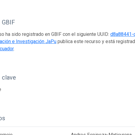
o GBIF
so ha sido registrado en GBIF con el siguiente UUID:
d8a88441-
ación e Investigación JaPu
publica este recurso y está registra
cuador
.
 clave
e
os
ornejo
Andres Espinoza-Maticurena