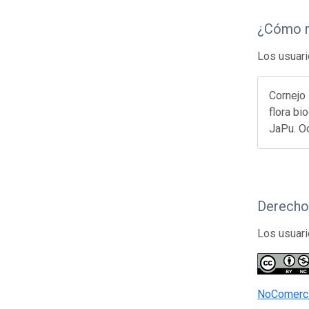
¿Cómo r
Los usuari
Cornejo 
flora bi
JaPu. O
Derecho
Los usuari
NoComerci