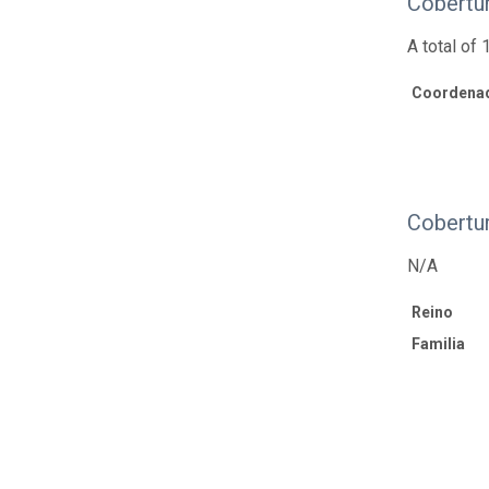
Cobertur
A total of
Coordenad
Cobertu
N/A
Reino
Familia