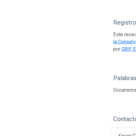
Registr
Este recur
la Conserv
por
GBIF E
Palabras
Occurrenc
Contact
Xavier C