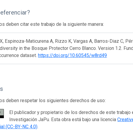
eferenciar?
os deben citar este trabajo de la siguiente manera:
X, Espinoza-Maticurena A, Rizzo K, Vargas A, Barros-Diaz C, Pé
odiversity in the Bosque Protector Cerro Blanco. Version 1.2. Fu
ccurrence dataset.
https://doi.org/10.60545/w8rd49
s
os deben respetar los siguientes derechos de uso:
El publicador y propietario de los derechos de este trabajo
Investigación JaPu. Esta obra está bajo una licencia
Creati
al (CC-BY-NC 4.0)
.