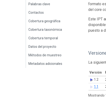
formato es
Palabras clave
del core c
Contactos
Este IPT a
Cobertura geográfica
disponible
Cobertura taxonómica
puesto a d
Cobertura temporal
Datos del proyecto
Version
Métodos de muestreo
La siguien
Metadatos adicionales
Versión
1.2
1.1
Mostrando 1