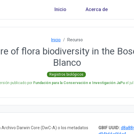
Inicio
Acerca de
Inicio
Recurso
 of flora biodiversity in the Bo
Blanco
Registros biológicos
ersión publicado por
Fundación para la Conservación e Investigación JaPu
el
ju
n Archivo Darwin Core (DwC-A) o los metadatos
GBIF UUID:
d8a88