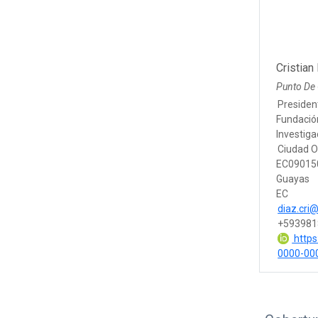
Cristian
Punto De
Presiden
Fundació
Investig
Ciudad O
EC090150
Guayas
EC
diaz.cri
+593981
https:
0000-00