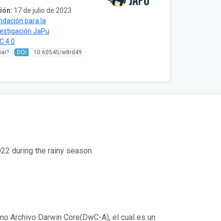
ión:
17 de julio de 2023
ndación para la
vestigación JaPu
C 4.0
ar?
DOI
10.60545/w8rd49
022 during the rainy season.
mo Archivo Darwin Core(DwC-A), el cual es un