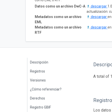
como EML o RTF:
Datos como un archivo DwC-A
descargar
1.
actualización: 
Metadatos como un archivo
descargar
en
EML
Metadatos como un archivo
descargar
en
RTF
Descripción
Descrip
Registros
A total of
Versiones
¿Cómo referenciar?
Derechos
Registr
Registro GBIF
Los datos 