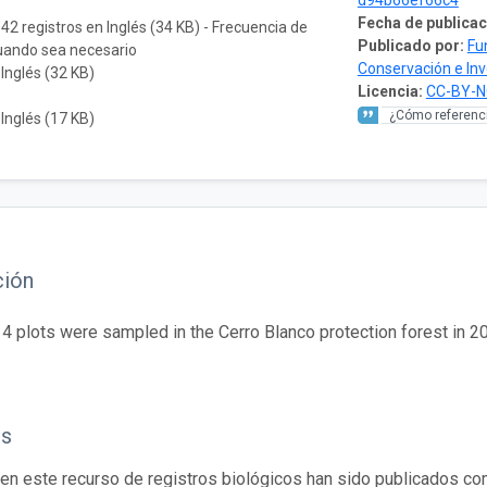
d94b66ef66c4
Fecha de publicac
042 registros en Inglés (34 KB) - Frecuencia de
Publicado por:
Fu
cuando sea necesario
Conservación e In
 Inglés (32 KB)
Licencia:
CC-BY-N
¿Cómo referenci
 Inglés (17 KB)
ción
 14 plots were sampled in the Cerro Blanco protection forest in 2
os
en este recurso de registros biológicos han sido publicados co