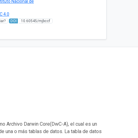
stituto Nacional de
C 4.0
ar?
DOI
10.60545/mjbccf
mo Archivo Darwin Core(DwC-A), el cual es un
de una o más tablas de datos. La tabla de datos