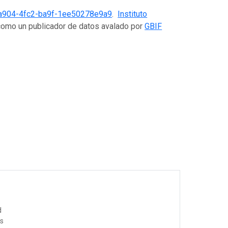
a904-4fc2-ba9f-1ee50278e9a9
.
Instituto
 como un publicador de datos avalado por
GBIF
d
os