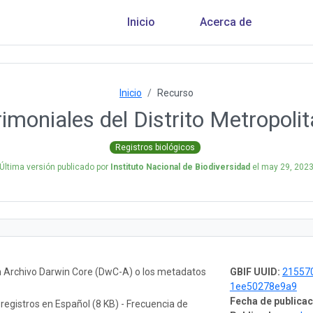
Inicio
Acerca de
Inicio
Recurso
imoniales del Distrito Metropoli
Registros biológicos
Última versión publicado por
Instituto Nacional de Biodiversidad
el
may 29, 202
n Archivo Darwin Core (DwC-A) o los metadatos
GBIF UUID:
215570
1ee50278e9a9
Fecha de publicac
 registros en Español (8 KB) - Frecuencia de