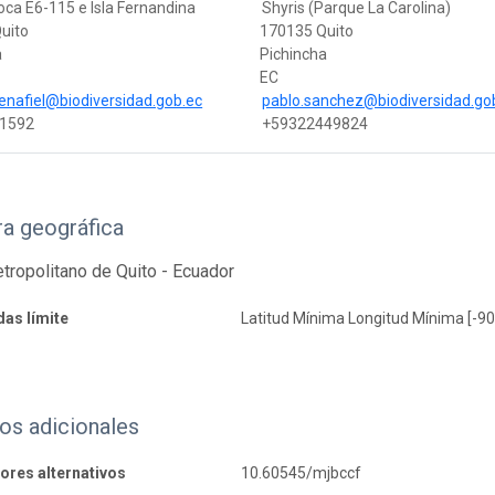
Coca E6-115 e Isla Fernandina
Shyris (Parque La Carolina)
uito
170135 Quito
a
Pichincha
EC
enafiel@biodiversidad.gob.ec
pablo.sanchez@biodiversidad.go
1592
+59322449824
a geográfica
etropolitano de Quito - Ecuador
as límite
Latitud Mínima Longitud Mínima [-90
os adicionales
dores alternativos
10.60545/mjbccf