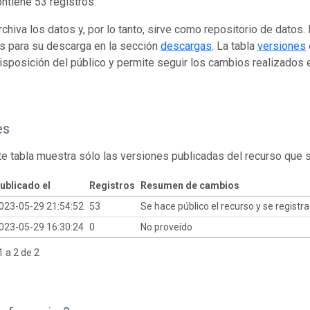
ontiene 53 registros.
rchiva los datos y, por lo tanto, sirve como repositorio de datos
s para su descarga en la sección
descargas
. La tabla
versiones
isposición del público y permite seguir los cambios realizados en
es
te tabla muestra sólo las versiones publicadas del recurso que 
ublicado el
Registros
Resumen de cambios
023-05-29 21:54:52
53
Se hace público el recurso y se registr
023-05-29 16:30:24
0
No proveído
 a 2 de 2