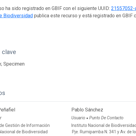
so ha sido registrado en GBIF con el siguiente UUID:
21557052-
e Biodiversidad
publica este recurso y está registrado en GBIF
 clave
e; Specimen
os
eñafiel
Pablo Sánchez
r
Usuario
Punto De Contacto
●
 de Gestión de Información
Instituto Nacional de Biodiversida
 Nacional de Biodiversidad
Pje. Rumipamba N. 341 y Av. de l