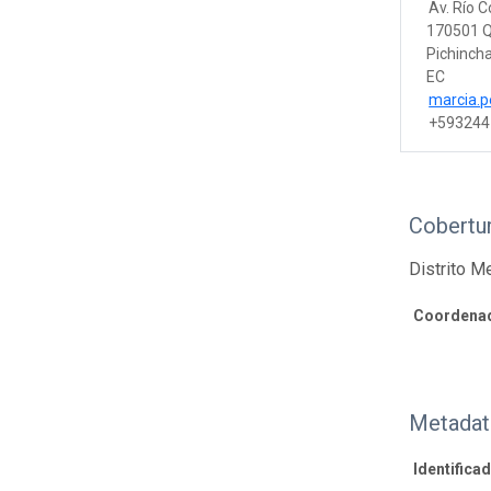
Av. Río 
170501 Q
Pichinch
EC
marcia.p
+593244
Cobertur
Distrito M
Coordenad
Metadat
Identifica