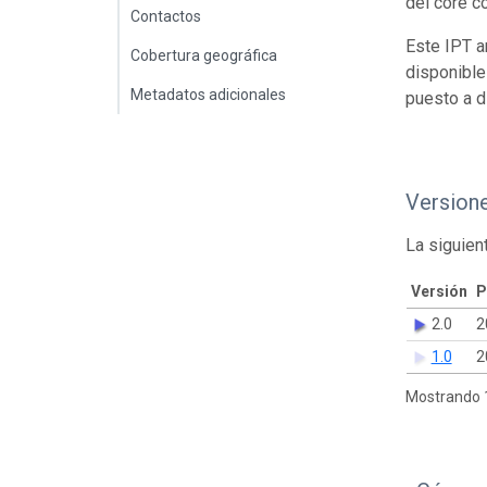
del core c
Contactos
Este IPT a
Cobertura geográfica
disponible
Metadatos adicionales
puesto a d
Version
La siguien
Versión
P
2.0
2
1.0
2
Mostrando 1