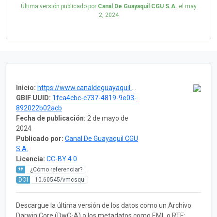
Última versión publicado por
Canal De Guayaquil CGU S.A.
el
may
2, 2024
Inicio:
https://www.canaldeguayaquil.com/
GBIF UUID:
1fca4cbc-c737-4819-9e03-
892022b02acb
Fecha de publicación:
2 de mayo de
2024
Publicado por:
Canal De Guayaquil CGU
S.A.
Licencia:
CC-BY 4.0
¿Cómo referenciar?
DOI
10.60545/vmcsqu
Descargue la última versión de los datos como un Archivo
Darwin Core (DwC-A) o los metadatos como EML o RTF: