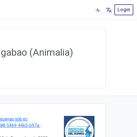
Login
gabao (Animalia)
.guayas.gob.ec
288-5469-44b5-b97a-