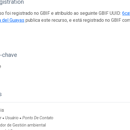
istration
so foi registrado no GBIF e atribuído ao seguinte GBIF UUID:
6ca
a del Guayas
publica este recurso, e está registrado no GBIF c
s-chave
e
s
is
or
Usuário
Ponto De Contato
●
●
dor de Gestión ambiental