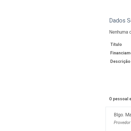
Dados S
Nenhuma d
Título
Financiam
Descrição
O pessoal e
Blgo. M
Provedor