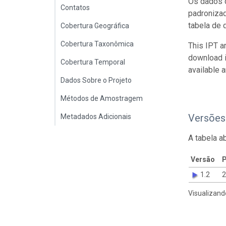
Os dados d
Contatos
padroniza
tabela de 
Cobertura Geográfica
Cobertura Taxonômica
This IPT a
download 
Cobertura Temporal
available 
Dados Sobre o Projeto
Métodos de Amostragem
Versões
Metadados Adicionais
A tabela a
Versão
P
1.2
2
Visualizand