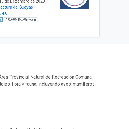
13 de Dezembro de 2023
ectura del Guayas
 4.0
OI
10.60545/x9nwem
l Área Provincial Natural de Recreación Comuna
ales, flora y fauna, incluyendo aves, mamíferos,