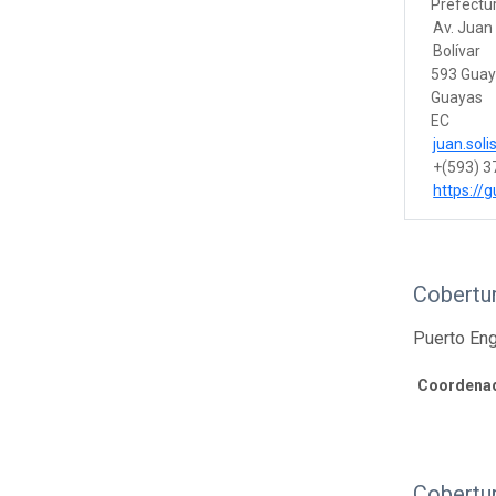
Prefectu
Av. Juan 
Bolívar
593 Guay
Guayas
EC
juan.sol
+(593) 3
https://
Cobertu
Puerto En
Coordenad
Cobertu