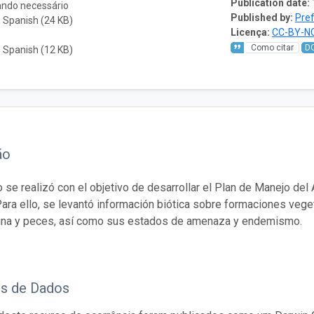
Publication date:
ando necessário
Published by:
Pref
 Spanish (24 KB)
Licença:
CC-BY-NC
Como citar
D
 Spanish (12 KB)
ão
o se realizó con el objetivo de desarrollar el Plan de Manejo de
ara ello, se levantó información biótica sobre formaciones veget
una y peces, así como sus estados de amenaza y endemismo.
os de Dados