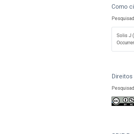
Como ci
Pesquisado
Solis J 
Occurre
Direitos
Pesquisado