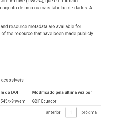
ore Archive (DwC-A), que é o formato
conjunto de uma ou mais tabelas de dados. A
 and resource metadata are available for
s of the resource that have been made publicly
 acessíveis.
le do DOI
Modificado pela última vez por
0545/x9nwem
GBIF Ecuador
anterior
1
próxima