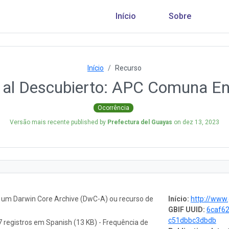
Início
Sobre
Início
Recurso
 al Descubierto: APC Comuna En
Ocorrência
Versão mais recente published by
Prefectura del Guayas
on
dez 13, 2023
o um Darwin Core Archive (DwC-A) ou recurso de
Início:
http://www
GBIF UUID:
6caf6
c51dbbc3dbdb
 registros em Spanish (13 KB) - Frequência de