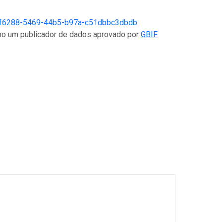
f6288-5469-44b5-b97a-c51dbbc3dbdb
.
omo um publicador de dados aprovado por
GBIF