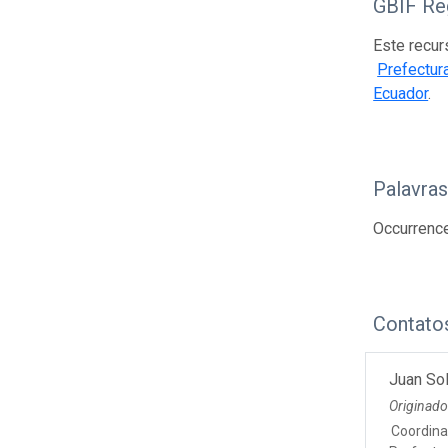
GBIF Reg
Este recur
Prefectur
Ecuador
.
Palavra
Occurrenc
Contato
Juan Sol
Originad
Coordina