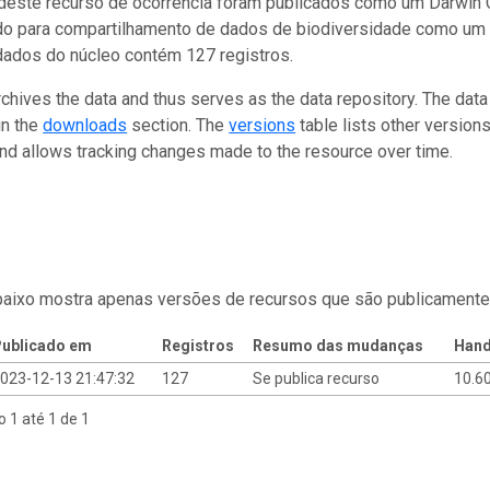
este recurso de ocorrência foram publicados como um Darwin C
do para compartilhamento de dados de biodiversidade como um 
dados do núcleo contém 127 registros.
rchives the data and thus serves as the data repository. The data
in the
downloads
section. The
versions
table lists other version
and allows tracking changes made to the resource over time.
baixo mostra apenas versões de recursos que são publicamente
ublicado em
Registros
Resumo das mudanças
Hand
023-12-13 21:47:32
127
Se publica recurso
10.6
o 1 até 1 de 1