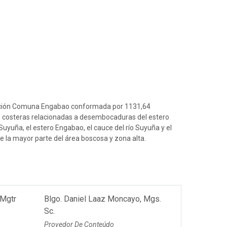
eación Comuna Engabao conformada por 1131,64
 costeras relacionadas a desembocaduras del estero
Suyuña, el estero Engabao, el cauce del río Suyuña y el
la mayor parte del área boscosa y zona alta.
 Mgtr
Blgo. Daniel Laaz Moncayo, Mgs.
Sc.
Provedor De Conteúdo