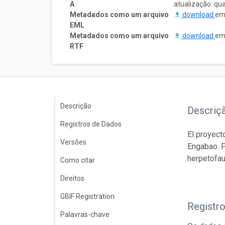
A
atualização: qu
Metadados como um arquivo
download
em
EML
Metadados como um arquivo
download
em
RTF
Descrição
Descriç
Registros de Dados
El proyect
Versões
Engabao. P
herpetofa
Como citar
Direitos
GBIF Registration
Registr
Palavras-chave