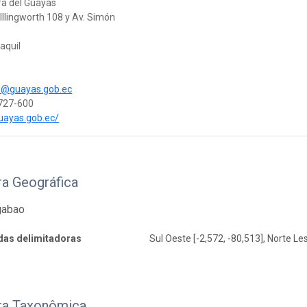
ra del Guayas
Illingworth 108 y Av. Simón
aquil
is@guayas.gob.ec
727-600
guayas.gob.ec/
ra Geográfica
gabao
as delimitadoras
Sul Oeste [-2,572, -80,513], Norte Les
ra Taxonômica