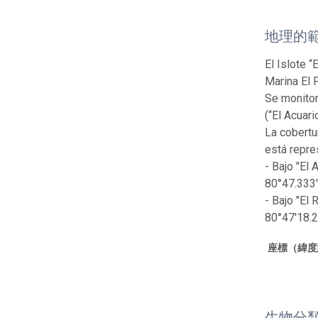
地理的
El Islote 
Marina El 
Se monitor
(“El Acuari
La cobertu
está repre
- Bajo "El
80°47.333
- Bajo "El
80°47'18.2
座標（緯度
生物分