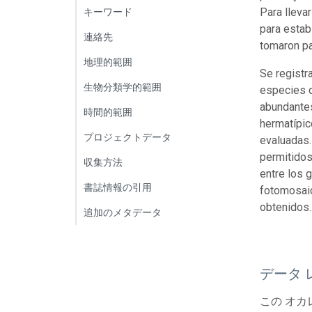
Para lleva
キーワード
para estab
連絡先
tomaron pa
地理的範囲
Se registr
生物分類学的範囲
especies d
abundante
時間的範囲
hermatípic
プロジェクトデータ
evaluadas.
permitidos
収集方法
entre los 
書誌情報の引用
fotomosaic
obtenidos.
追加のメタデータ
データ 
この オカ