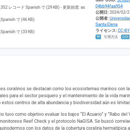
GBIF UUID:
3c9d0f
04bb94faa954
ド
352 レコード Spanish で (29 KB) - 更新頻度: as
公開日:
2024/02/2
公開者:
Universida
ド
Spanish で (46 KB)
Santa Elena
ライセンス:
CC-BY 
ド
Spanish で (33 KB)
引用方法
DOI
fes coralinos se destacan como los ecosistemas marinos con la 
les para el sector pesquero y el mantenimiento de la vida marina
a estos centros de alta abundancia y biodiversidad aún es limitad
io tuvo como objetivo evaluar los bajos “El Acuario” y “Rabo del V
 monitoreos Reef Check y el protocolo NaGISA. Se buscó correla
uinodermos con los datos de la cobertura coralina hermatípica a