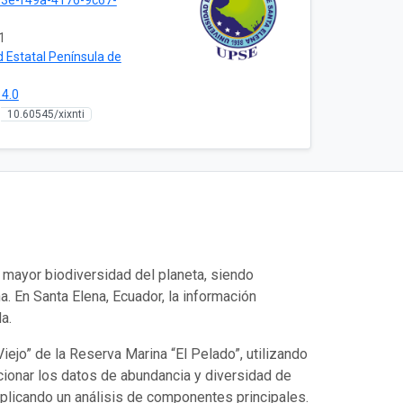
3e-f49a-4176-9c67-
1
d Estatal Península de
4.0
10.60545/xixnti
mayor biodiversidad del planeta, siendo
. En Santa Elena, Ecuador, la información
a.
iejo” de la Reserva Marina “El Pelado”, utilizando
cionar los datos de abundancia y diversidad de
plicando un análisis de componentes principales.