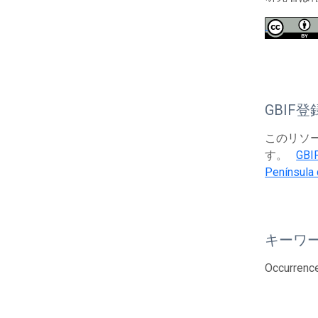
GBIF登
このリソース
す。
GBI
Península 
キーワ
Occurrenc