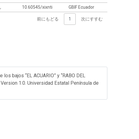
ん
10.60545/xixnti
GBIF Ecuador
前にもどる
1
次にすすむ
de los bajos “EL ACUARIO” y “RABO DEL
 Version 1.0. Universidad Estatal Península de