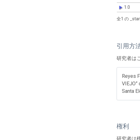
1.0
全1 の _s
引用方
研究者は
Reyes F
VIEJO” d
Santa El
権利
研究者は