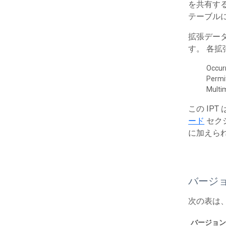
を共有する
テーブルに
拡張デー
す。 各
Occur
Permi
Multi
この IP
ード
セク
に加えら
バージ
次の表は
バージョン