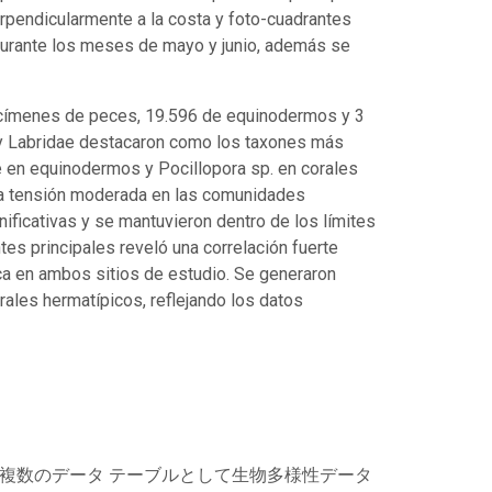
erpendicularmente a la costa y foto-cuadrantes
durante los meses de mayo y junio, además se
pecímenes de peces, 19.596 de equinodermos y 3
 y Labridae destacaron como los taxones más
en equinodermos y Pocillopora sp. en corales
na tensión moderada en las comunidades
ificativas y se mantuvieron dentro de los límites
tes principales reveló una correlación fuerte
ca en ambos sitios de estudio. Se generaron
ales hermatípicos, reflejando los datos
は複数のデータ テーブルとして生物多様性データ