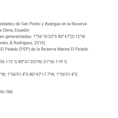
ocalidades de San Pedro y Ayangue en la Reserva
a Elena, Ecuador.
as generalizadas: 1°56’10.20’’S 80°47’20.12’’W
orato, & Rodriguez, 2016).
 El Pelado (PEP) de la Reserva Marina El Pelado
°56.113' S 80°47.303'W; 01°56.119' S
.9"W; 1°56'01.4"S 80°47'17.7"W; 1°56'01.4"S
-80.788]