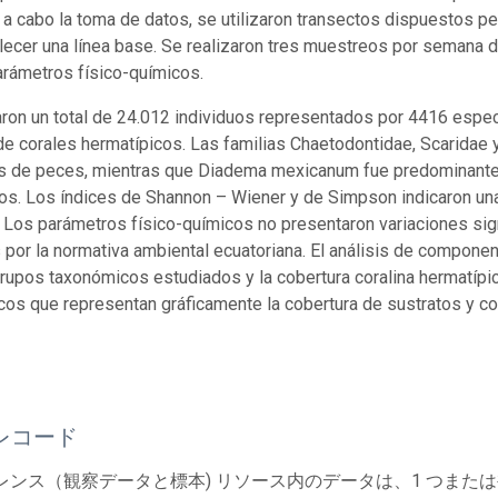
r a cabo la toma de datos, se utilizaron transectos dispuestos p
lecer una línea base. Se realizaron tres muestreos por semana 
rámetros físico-químicos.
aron un total de 24.012 individuos representados por 4416 es
e corales hermatípicos. Las familias Chaetodontidae, Scaridae
s de peces, mientras que Diadema mexicanum fue predominante 
os. Los índices de Shannon – Wiener y de Simpson indicaron u
 Los parámetros físico-químicos no presentaron variaciones sign
 por la normativa ambiental ecuatoriana. El análisis de componen
grupos taxonómicos estudiados y la cobertura coralina hermatípi
os que representan gráficamente la cobertura de sustratos y cor
レコード
レンス（観察データと標本) リソース内のデータは、1 つまた