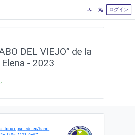
ログイン
RABO DEL VIEJO” de la
 Elena - 2023
24
torio.upse.edu.ec/handle/46000/10147