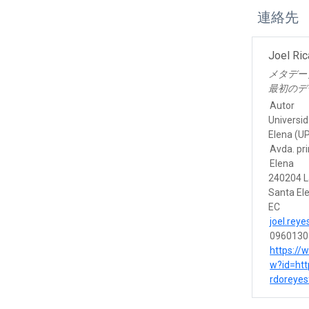
連絡先
Joel Ri
メタデー
最初のデ
Autor
Universid
Elena (U
Avda. pri
Elena
240204 L
Santa El
EC
joel.rey
0960130
https://
w?id=htt
rdoreyes