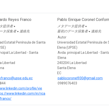
cardo Reyes Franco
Pablo Enrique Coronel Confo
タ提供者
メタデータ提供者
●
●
ータ採集者
連絡先
最初のデータ採集者
連絡先
●
●
Autor
ad Estatal Península de Santa
Universidad Estatal Península de
PSE)
Elena (UPSE)
ncipal La Libertad - Santa
Avda. principal La Libertad - Sant
Elena
a Libertad
240204 La Libertad
ena
Santa Elena
EC
esfranco@upse.edu.ec
pablocoronel930@gmail.com
844
0989076403
www.linkedin.com/profile/vie
ps://www.linkedin.com/in/rica
franco/